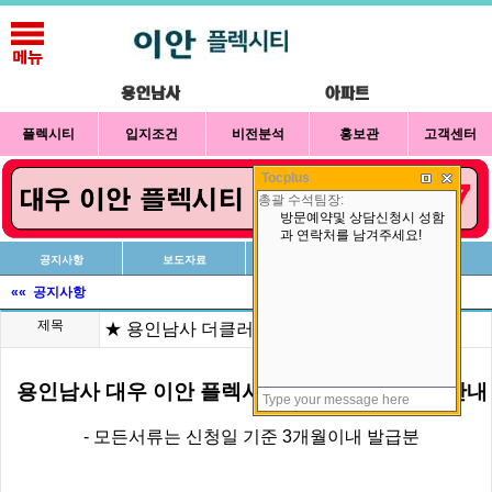
플렉시티
입지조건
비전분석
홍보관
고객센터
Tocplus
공지사항
보도자료
신청방법
상담예약
«« 공지사항
제목
★ 용인남사 더클러스터 신청시 구비서류 안내
용인남사 대우 이안 플렉시티
신청시 구비서류 안내
- 모든서류는 신청일 기준 3개월이내 발급분