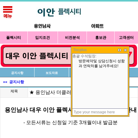
플렉시티
입지조건
비전분석
홍보관
고객센터
Tocplus
공지사항
보도자료
신청방법
상담예약
«« 공지사항
제목
★ 용인남사 더클러스터 신청시 구비서류 안내
용인남사 대우 이안 플렉시티
신청시 구비서류 안내
- 모든서류는 신청일 기준 3개월이내 발급분