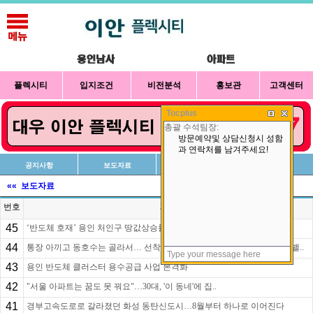
플렉시티
입지조건
비전분석
홍보관
고객센터
Tocplus
공지사항
보도자료
신청방법
상담예약
«« 보도자료
번호
제목
45
‘반도체 호재’ 용인 처인구 땅값상승률 전국 1위 -
44
통장 아끼고 동호수는 골라서… 선착순 계약 인기, `힐스테이트 용인마크밸..
43
용인 반도체 클러스터 용수공급 사업 본격화
42
"서울 아파트는 꿈도 못 꿔요"…30대, '이 동네'에 집..
41
경부고속도로로 갈라졌던 화성 동탄신도시…8월부터 하나로 이어진다