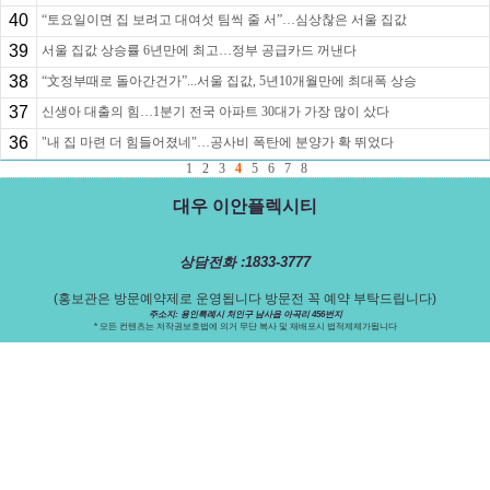
40
“토요일이면 집 보려고 대여섯 팀씩 줄 서”…심상찮은 서울 집값
39
서울 집값 상승률 6년만에 최고…정부 공급카드 꺼낸다
38
“文정부때로 돌아간건가”...서울 집값, 5년10개월만에 최대폭 상승
37
신생아 대출의 힘…1분기 전국 아파트 30대가 가장 많이 샀다
36
"내 집 마련 더 힘들어졌네"…공사비 폭탄에 분양가 확 뛰었다
1
2
3
4
5
6
7
8
대우 이안플렉시티
상담전화 :1833-3777
(홍보관은 방문예약제로 운영됩니다 방문전 꼭 예약 부탁드립니다)
주소지: 용인특례시 처인구 남사읍 아곡리 456번지
* 모든 컨텐츠는 저작권보호법에 의거 무단 복사 및 재배포시 법적제제가됩니다