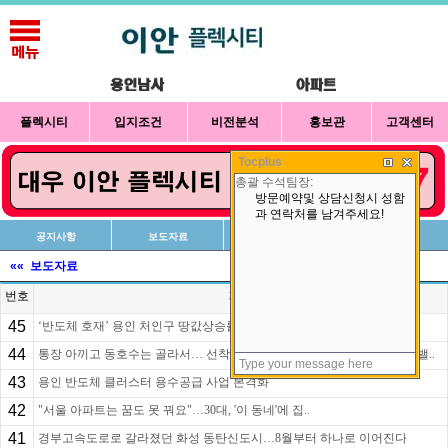
플렉시티
입지조건
비전분석
홍보관
고객센터
Tocplus
공지사항
보도자료
신청방법
상담예약
«« 보도자료
번호
제목
45
‘반도체 호재’ 용인 처인구 땅값상승률 전국 1위 -
44
통장 아끼고 동호수는 골라서… 선착순 계약 인기, `힐스테이트 용인마크밸..
43
용인 반도체 클러스터 용수공급 사업 본격화
42
"서울 아파트는 꿈도 못 꿔요"…30대, '이 동네'에 집..
41
경부고속도로로 갈라졌던 화성 동탄신도시…8월부터 하나로 이어진다