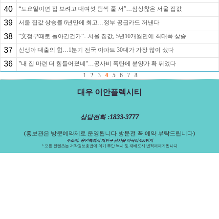
40
“토요일이면 집 보려고 대여섯 팀씩 줄 서”…심상찮은 서울 집값
39
서울 집값 상승률 6년만에 최고…정부 공급카드 꺼낸다
38
“文정부때로 돌아간건가”...서울 집값, 5년10개월만에 최대폭 상승
37
신생아 대출의 힘…1분기 전국 아파트 30대가 가장 많이 샀다
36
"내 집 마련 더 힘들어졌네"…공사비 폭탄에 분양가 확 뛰었다
1
2
3
4
5
6
7
8
대우 이안플렉시티
상담전화 :1833-3777
(홍보관은 방문예약제로 운영됩니다 방문전 꼭 예약 부탁드립니다)
주소지: 용인특례시 처인구 남사읍 아곡리 456번지
* 모든 컨텐츠는 저작권보호법에 의거 무단 복사 및 재배포시 법적제제가됩니다