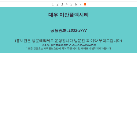
1
2
3
4
5
6
7
8
대우 이안플렉시티
상담전화 :1833-3777
(홍보관은 방문예약제로 운영됩니다 방문전 꼭 예약 부탁드립니다)
주소지: 용인특례시 처인구 남사읍 아곡리 456번지
* 모든 컨텐츠는 저작권보호법에 의거 무단 복사 및 재배포시 법적제제가됩니다