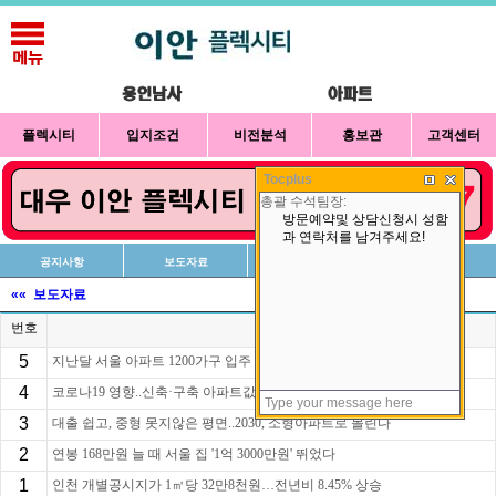
플렉시티
입지조건
비전분석
홍보관
고객센터
Tocplus
공지사항
보도자료
신청방법
상담예약
«« 보도자료
번호
제목
5
지난달 서울 아파트 1200가구 입주 "작년의 1/4 수준
4
코로나19 영향..신축·구축 아파트값 격차 2억 육박
3
대출 쉽고, 중형 못지않은 평면..2030, 소형아파트로 몰린다
2
연봉 168만원 늘 때 서울 집 '1억 3000만원' 뛰었다
1
인천 개별공시지가 1㎡당 32만8천원…전년비 8.45% 상승