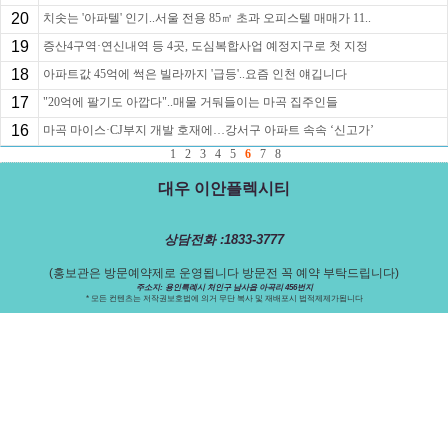
20
치솟는 '아파텔' 인기..서울 전용 85㎡ 초과 오피스텔 매매가 11..
19
증산4구역·연신내역 등 4곳, 도심복합사업 예정지구로 첫 지정
18
아파트값 45억에 썩은 빌라까지 '급등'..요즘 인천 얘깁니다
17
"20억에 팔기도 아깝다"..매물 거둬들이는 마곡 집주인들
16
마곡 마이스·CJ부지 개발 호재에…강서구 아파트 속속 ‘신고가’
1
2
3
4
5
6
7
8
대우 이안플렉시티
상담전화 :1833-3777
(홍보관은 방문예약제로 운영됩니다 방문전 꼭 예약 부탁드립니다)
주소지: 용인특례시 처인구 남사읍 아곡리 456번지
* 모든 컨텐츠는 저작권보호법에 의거 무단 복사 및 재배포시 법적제제가됩니다