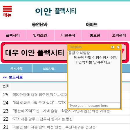
플렉시티
입지조건
비전분석
홍보관
고객센터
Tocplus
공지사항
보도자료
신청방법
상담예약
«« 보도자료
번호
제목
25
4900만원에 32평 집주인 됐다…GTX 앞둔 이곳 갭투자 봇물
24
"6억 아파트, 1억 주고 샀다"…'GTX 호재' 갭투자 쏟..
23
"동탄이 22억?" 신고가에 술렁…학군지 아닌데 집값 뛰는 이유는..
22
GTX 개통 앞두고 갭투자 쏟아지는 동탄
21
미분양 털어내는 평택·화성·안성…부산·대구는 '경고음'