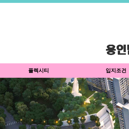
플렉시티
입지조건