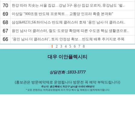
70
한강 따라 치솟는 서울 집값…강남 3구·용산 집값 오르자, 非강남도 ‘펄..
69
이상일 "900조원 반도체 프로젝트… 교통망 인프라 확충 본격화"
68
삼성&#8231;SK하이닉스 반도체 클러스터 호재 ‘용인 남사 더 클러스터..
67
용인 남사 더 클러스터, 철도·도로망 확장에 따른 수도권 핵심 생활권으로..
66
‘용인 남사 더 클러스터’, 토지 안정성 확보…반도체 배후 주거지로 주목
1
2
3
4
5
6
7
8
대우 이안플렉시티
상담전화 :1833-3777
(홍보관은 방문예약제로 운영됩니다 방문전 꼭 예약 부탁드립니다)
주소지: 용인특례시 처인구 남사읍 아곡리 456번지
* 모든 컨텐츠는 저작권보호법에 의거 무단 복사 및 재배포시 법적제제가됩니다