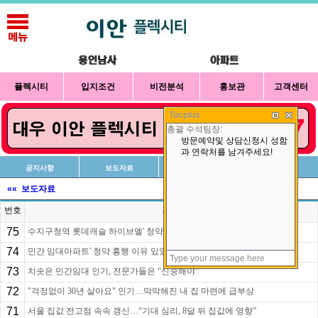
플렉시티
입지조건
비전분석
홍보관
고객센터
Tocplus
공지사항
보도자료
신청방법
상담예약
«« 보도자료
번호
제목
75
수지구청역 롯데캐슬 하이브엘' 청약경쟁률 200대 1 기록…민간임대에..
74
민간 임대아파트' 청약 흥행 이유 있었네
73
치솟은 민간임대 인기, 전문가들은 “신중해야”
72
"걱정없이 30년 살아요" 인기…막막해진 내 집 마련에 급부상
71
서울 집값 전고점 속속 갱신…“기대 심리, 8달 뒤 집값에 영향”