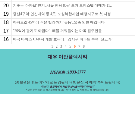
20
치솟는 '아파텔' 인기..서울 전용 85㎡ 초과 오피스텔 매매가 11..
19
증산4구역·연신내역 등 4곳, 도심복합사업 예정지구로 첫 지정
18
아파트값 45억에 썩은 빌라까지 '급등'..요즘 인천 얘깁니다
17
"20억에 팔기도 아깝다"..매물 거둬들이는 마곡 집주인들
16
마곡 마이스·CJ부지 개발 호재에…강서구 아파트 속속 ‘신고가’
1
2
3
4
5
6
7
8
대우 이안플렉시티
상담전화 :1833-3777
(홍보관은 방문예약제로 운영됩니다 방문전 꼭 예약 부탁드립니다)
주소지: 용인특례시 처인구 남사읍 아곡리 456번지
* 모든 컨텐츠는 저작권보호법에 의거 무단 복사 및 재배포시 법적제제가됩니다