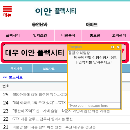
플렉시티
입지조건
비전분석
홍보관
고객센터
Tocplus
공지사항
보도자료
신청방법
상담예약
«« 보도자료
번호
제목
25
4900만원에 32평 집주인 됐다…GTX 앞둔 이곳 갭투자 봇물
24
"6억 아파트, 1억 주고 샀다"…'GTX 호재' 갭투자 쏟..
23
"동탄이 22억?" 신고가에 술렁…학군지 아닌데 집값 뛰는 이유는..
22
GTX 개통 앞두고 갭투자 쏟아지는 동탄
21
미분양 털어내는 평택·화성·안성…부산·대구는 '경고음'