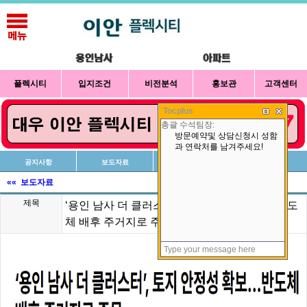
플렉시티
입지조건
비전분석
홍보관
고객센터
Tocplus
공지사항
보도자료
신청방법
상담예약
«« 보도자료
제목
‘용인 남사 더 클러스터’, 토지 안정성 확보…반도
체 배후 주거지로 주목