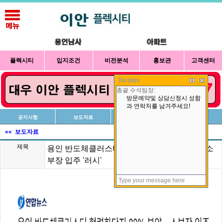
플렉시티
입지조건
비전분석
홍보관
고객센터
Tocplus
공지사항
보도자료
신청방법
상담예약
«« 보도자료
제목
용인 반도체클러스터 협력화단지 83% 분양…소
부장 입주 '러시'