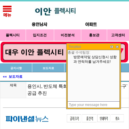
플렉시티
입지조건
비전분석
홍보관
고객센터
Tocplus
공지사항
보도자료
신청방법
상담예약
«« 보도자료
제목
용인시, 반도체 특화 신도시 등 '공동주택 6만가구'
공급 추진