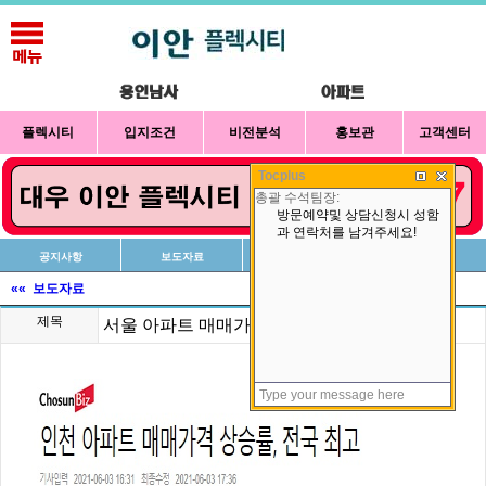
플렉시티
입지조건
비전분석
홍보관
고객센터
Tocplus
공지사항
보도자료
신청방법
상담예약
«« 보도자료
제목
서울 아파트 매매가격 상승률 11주만에 최고치