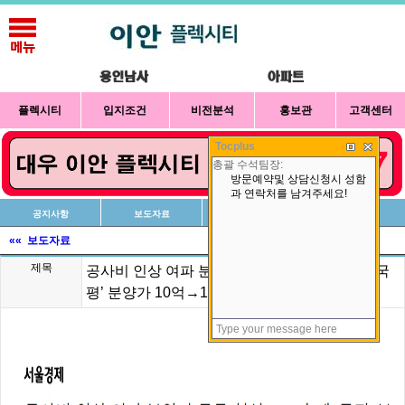
플렉시티
입지조건
비전분석
홍보관
고객센터
Tocplus
공지사항
보도자료
신청방법
상담예약
«« 보도자료
제목
공사비 인상 여파 분양가 급등 현실로… 홍제 ‘국
평’ 분양가 10억→14억됐다