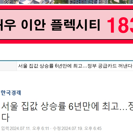
서울 집값 상승률 6년만에 최고…정부 공급카드 꺼낸다