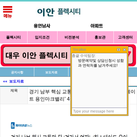
플렉시티
입지조건
비전분석
홍보관
고객센터
Tocplus
공지사항
보도자료
신청방법
상담예약
«« 보도자료
제목
경기 남부 핵심 교통망 될 ‘경강선 연장’..‘힐스테이
트 용인마크밸리’ 4월 분양