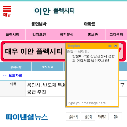
플렉시티
입지조건
비전분석
홍보관
고객센터
Tocplus
공지사항
보도자료
신청방법
상담예약
«« 보도자료
제목
용인시, 반도체 특화 신도시 등 '공동주택 6만가구'
공급 추진