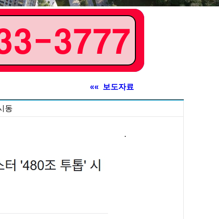
«« 보도자료
 시동
.