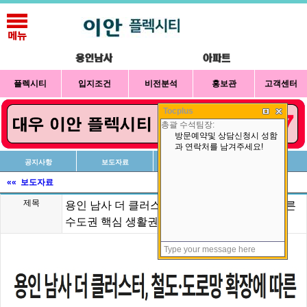
플렉시티
입지조건
비전분석
홍보관
고객센터
Tocplus
공지사항
보도자료
신청방법
상담예약
«« 보도자료
제목
용인 남사 더 클러스터, 철도·도로망 확장에 따른
수도권 핵심 생활권으로 관심