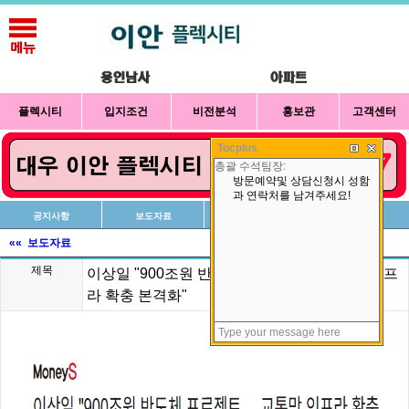
플렉시티
입지조건
비전분석
홍보관
고객센터
Tocplus
공지사항
보도자료
신청방법
상담예약
«« 보도자료
제목
이상일 "900조원 반도체 프로젝트… 교통망 인프
라 확충 본격화"