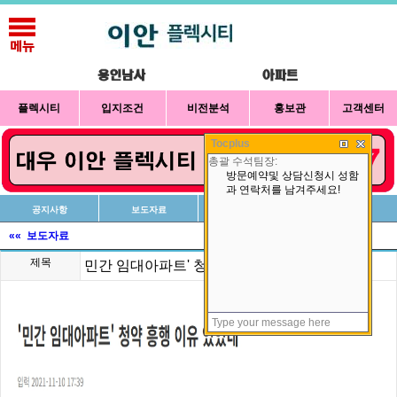
플렉시티
입지조건
비전분석
홍보관
고객센터
Tocplus
공지사항
보도자료
신청방법
상담예약
«« 보도자료
제목
민간 임대아파트' 청약 흥행 이유 있었네