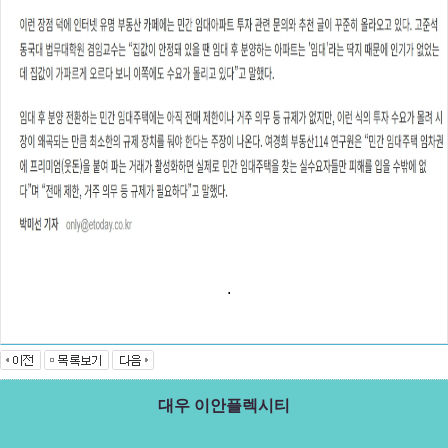
.
대우 이안플렉시티