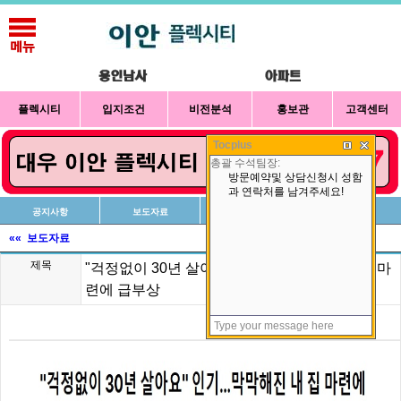
플렉시티
입지조건
비전분석
홍보관
고객센터
Tocplus
공지사항
보도자료
신청방법
상담예약
«« 보도자료
제목
"걱정없이 30년 살아요" 인기…막막해진 내 집 마
련에 급부상