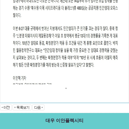
,
대우 이안플렉시티