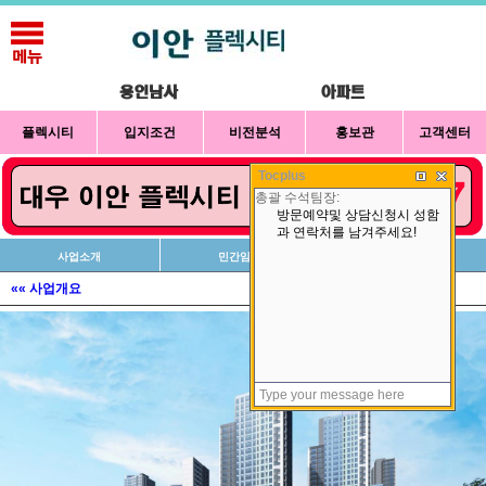
플렉시티
입지조건
비전분석
홍보관
고객센터
Tocplus
사업소개
민간임대
오시는길
«« 사업개요