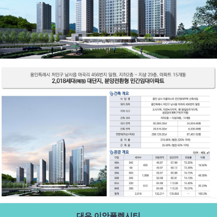
대우 이안플렉시티